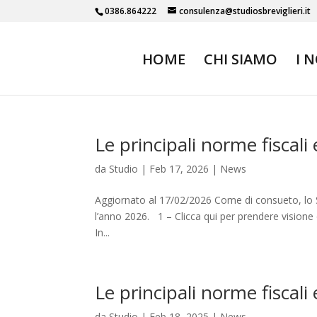
0386.864222
consulenza@studiosbreviglieri.it
HOME
CHI SIAMO
I 
Le principali norme fiscali
da
Studio
|
Feb 17, 2026
|
News
Aggiornato al 17/02/2026 Come di consueto, lo Stud
l’anno 2026. 1 – Clicca qui per prendere visione d
In...
Le principali norme fiscali
da
Studio
|
Feb 18, 2025
|
News