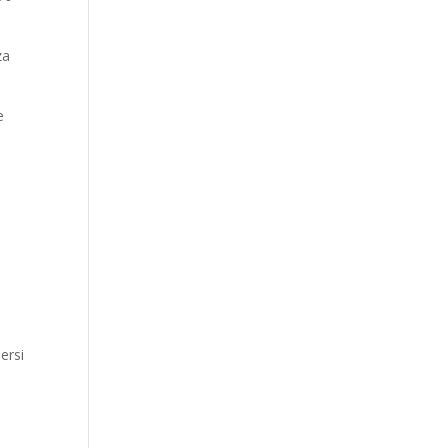
za
e
ersi