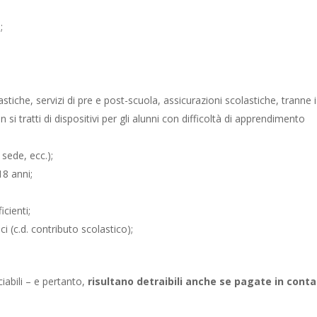
;
stiche, servizi di pre e post-scuola, assicurazioni scolastiche, tranne i 
si tratti di dispositivi per gli alunni con difficoltà di apprendimento
 sede, ecc.);
18 anni;
icienti;
ici (c.d. contributo scolastico);
abili – e pertanto,
risultano detraibili anche se pagate in conta