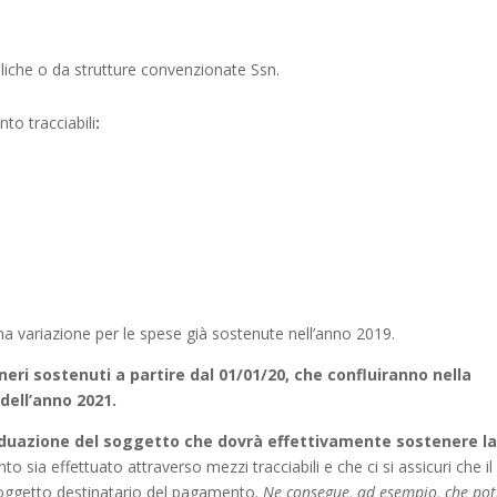
bliche o da strutture convenzionate Ssn.
to tracciabili
:
na variazione per le spese già sostenute nell’anno 2019.
eri sostenuti a partire dal 01/01/20, che confluiranno nella
dell’anno 2021.
viduazione del soggetto che dovrà effettivamente sostenere l
nto sia effettuato attraverso mezzi tracciabili e che ci si assicuri che il
l soggetto destinatario del pagamento.
Ne consegue, ad esempio, che po