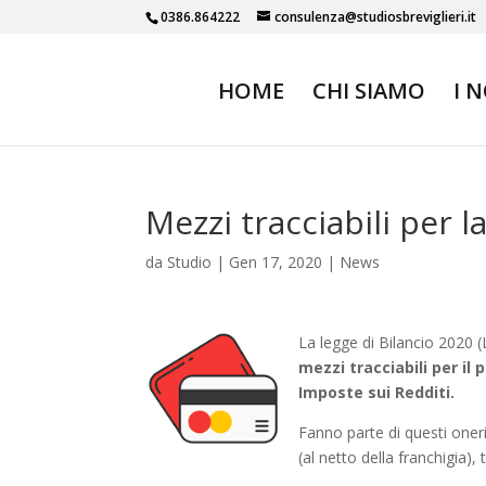
0386.864222
consulenza@studiosbreviglieri.it
HOME
CHI SIAMO
I 
Mezzi tracciabili per 
da
Studio
|
Gen 17, 2020
|
News
La legge di Bilancio 2020 
mezzi tracciabili per il 
Imposte sui Redditi.
Fanno parte di questi one
(al netto della franchigia), 