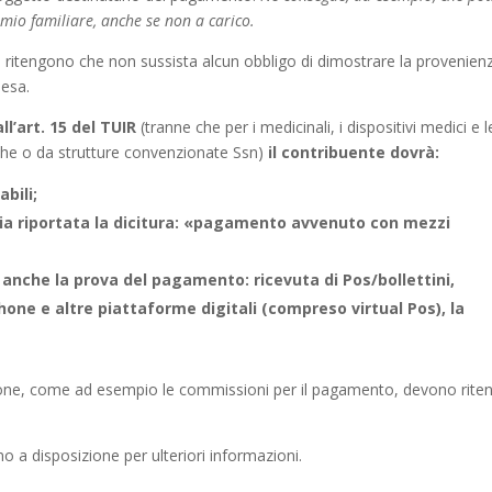
 mio familiare, anche se non a carico.
ri ritengono che non sussista alcun obbligo di dimostrare la provenien
pesa.
ll’art. 15 del TUIR
(tranne che per i medicinali, i dispositivi medici e l
iche o da strutture convenzionate Ssn)
il contribuente dovrà:
bili;
ia riportata la dicitura: «pagamento avvenuto con mezzi
anche la prova del pagamento: ricevuta di Pos/bollettini,
phone e altre piattaforme digitali (compreso virtual Pos), la
azione, come ad esempio le commissioni per il pagamento, devono riten
o a disposizione per ulteriori informazioni.