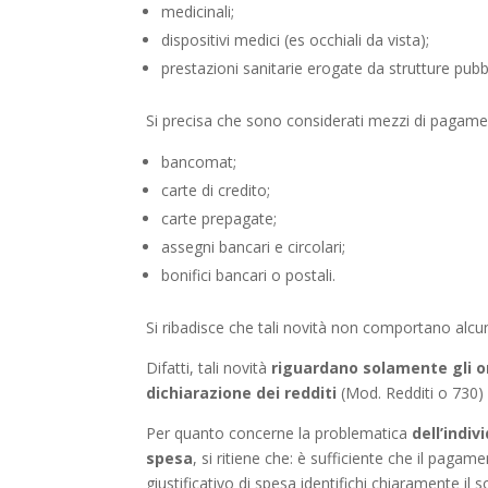
medicinali;
dispositivi medici (es occhiali da vista);
prestazioni sanitarie erogate da strutture pub
Si precisa che sono considerati mezzi di pagamen
bancomat;
carte di credito;
carte prepagate;
assegni bancari e circolari;
bonifici bancari o postali.
Si ribadisce che tali novità non comportano alcu
Difatti, tali novità
riguardano solamente gli on
dichiarazione dei redditi
(Mod. Redditi o 730)
Per quanto concerne la problematica
dell’indi
spesa
, si ritiene che: è sufficiente che il pagame
giustificativo di spesa identifichi chiaramente i