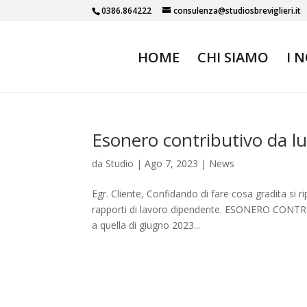
0386.864222
consulenza@studiosbreviglieri.it
HOME
CHI SIAMO
I 
Esonero contributivo da l
da
Studio
|
Ago 7, 2023
|
News
Egr. Cliente, Confidando di fare cosa gradita si ri
rapporti di lavoro dipendente. ESONERO CONTRI
a quella di giugno 2023...