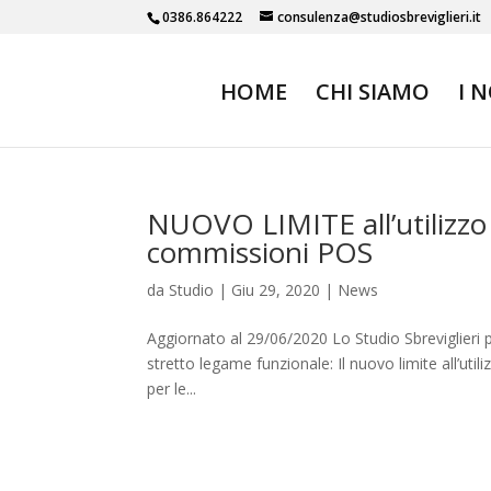
0386.864222
consulenza@studiosbreviglieri.it
HOME
CHI SIAMO
I 
NUOVO LIMITE all’utilizz
commissioni POS
da
Studio
|
Giu 29, 2020
|
News
Aggiornato al 29/06/2020 Lo Studio Sbreviglieri 
stretto legame funzionale: Il nuovo limite all’util
per le...