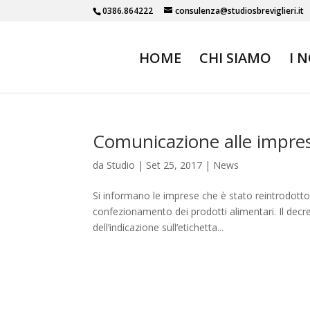
0386.864222
consulenza@studiosbreviglieri.it
HOME
CHI SIAMO
I 
Comunicazione alle imprese
da
Studio
|
Set 25, 2017
|
News
Si informano le imprese che è stato reintrodotto l
confezionamento dei prodotti alimentari. Il decret
dell’indicazione sull’etichetta...