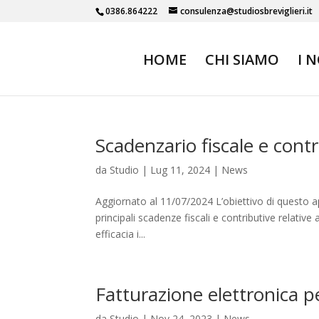
0386.864222
consulenza@studiosbreviglieri.it
HOME
CHI SIAMO
I 
Scadenzario fiscale e contr
da
Studio
|
Lug 11, 2024
|
News
Aggiornato al 11/07/2024 L’obiettivo di questo a
principali scadenze fiscali e contributive relative 
efficacia i...
Fatturazione elettronica pe
da
Studio
|
Nov 24, 2023
|
News