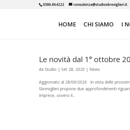
0386.864222
consulenza@studiosbreviglieri.it
HOME
CHI SIAMO
I 
Le novità dal 1° ottobre 2
da
Studio
|
Set 28, 2020
|
News
Aggiornato al 28/09/2020 In vista delle prossime
Sbreviglieri propone due approfondimenti riguard
Imprese, ovvero il...