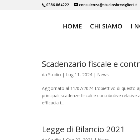
0386.864222
consulenza@studiosbreviglieri.it
HOME
CHI SIAMO
I 
Scadenzario fiscale e contr
da
Studio
|
Lug 11, 2024
|
News
Aggiornato al 11/07/2024 L’obiettivo di questo a
principali scadenze fiscali e contributive relative 
efficacia i...
Legge di Bilancio 2021
da
Studio
|
Gen 22, 2021
|
News