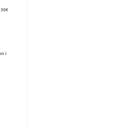
e
30€
on i