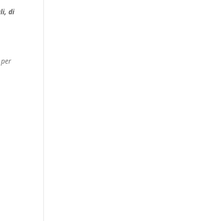
i, di
 per