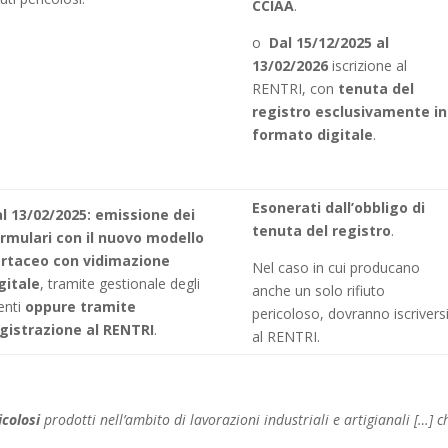
CCIAA
.
o
Dal 15/12/2025 al
13/02/2026
iscrizione al
RENTRI,
con
t
enuta del
registro esclusivamente in
formato digitale
.
Esonerati dall’obbligo di
l 13/02/2025:
emissione dei
tenuta del registro
.
rmulari con il nuovo modello
rtaceo con vidimazione
Nel caso in cui producano
gitale
, tramite gestionale degli
anche un solo rifiuto
enti
oppure tramite
pericoloso, dovranno iscrivers
gistrazione al RENTRI
.
al RENTRI.
icolosi
prodotti nell’ambito di lavorazioni industriali e artigianali […] c