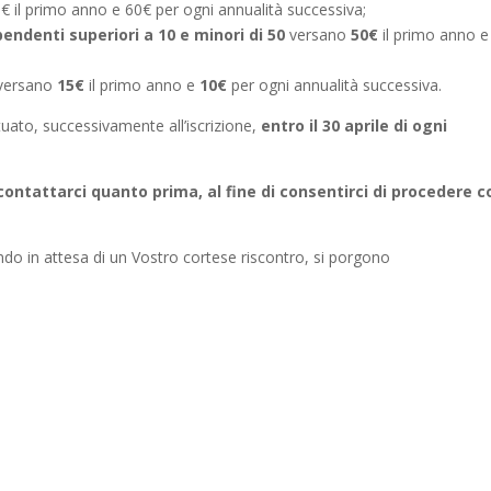
0€ il primo anno e 60€ per ogni annualità successiva;
pendenti superiori a 10 e minori di 50
versano
50€
il primo anno 
versano
15€
il primo anno e
10€
per ogni annualità successiva.
tuato, successivamente all’iscrizione,
entro il 30 aprile di ogni
 contattarci quanto prima, al fine di consentirci di procedere c
ndo in attesa di un Vostro cortese riscontro, si porgono