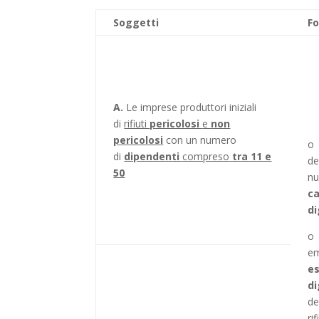
Soggetti
Fo
A.
Le imprese produttori iniziali
di
rifiuti
pericolosi
e
non
pericolosi
con un numero
di
dipendenti
compreso
tra 11 e
de
50
n
c
di
em
e
di
de
ri