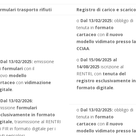
rmulari trasporto rifiuti
Registro di carico e scaric
o
Dal 13/02/2025:
obbligo di
tenuta in
formato
cartaceo
con
il nuovo
modello vidimato presso l
CCIAA
.
o
Dal 15/06/2025 al
o
Dal 13/02/2025:
emissione
14/08/2025
iscrizione al
i
formulari
con il
RENTRI,
con
t
enuta del
uovo
modello
registro esclusivamente in
artaceo
con
vidimazione
formato digitale
.
gitale
.
o
Dal 13/02/2026:
issione
formulari
o
Dal 13/02/2025:
obbligo di
sclusivamente in formato
tenuta in
formato
gitale
, trasmissione al RENTRI
cartaceo
con
il nuovo
i FIR in formato digitale per i
modello vidimato presso l
fiuti pericolosi.