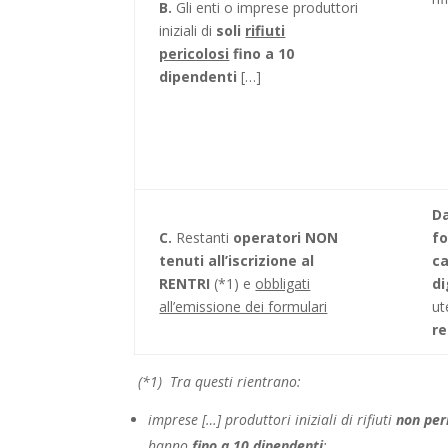
B
.
Gli enti o imprese produttori
iniziali di
soli
rifiuti
pericolosi
fino a 10
dipendenti
[…]
Da
C.
Restanti
operatori NON
fo
tenuti all’iscrizione al
ca
RENTRI
(*1) e
obbligati
di
all’emissione dei formulari
ut
re
(*1)
Tra questi rientrano:
imprese […] produttori iniziali di rifiuti
non per
hanno
fino a 10 dipendenti
;