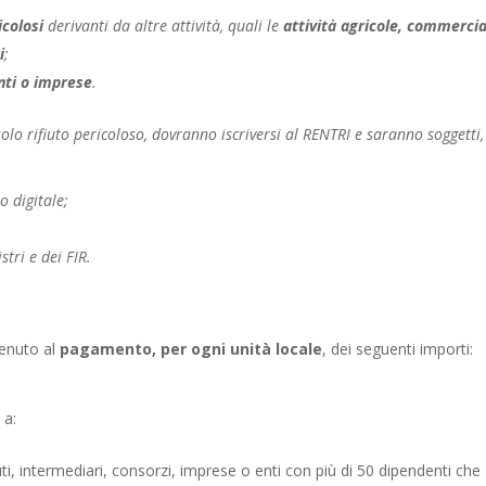
icolosi
derivanti da altre attività, quali le
attività agricole, commercial
i
;
enti o imprese
.
olo rifiuto pericoloso, dovranno iscriversi al RENTRI e saranno soggetti,
o digitale;
stri e dei FIR.
 tenuto al
pagamento, per
ogni unità locale
, dei seguenti importi:
 a:
ti, intermediari, consorzi, imprese o enti con più di 50 dipendenti che