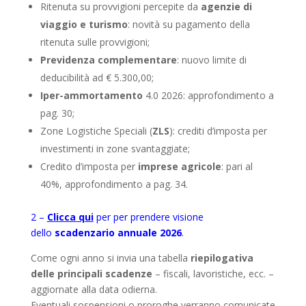
Ritenuta su provvigioni percepite da
agenzie di
viaggio e turismo
: novità su pagamento della
ritenuta sulle provvigioni;
Previdenza complementare
: nuovo limite di
deducibilità ad € 5.300,00;
Iper-ammortamento
4.0 2026: approfondimento a
pag. 30;
Zone Logistiche Speciali (
ZLS
): crediti d’imposta per
investimenti in zone svantaggiate;
Credito d’imposta per
imprese agricole
: pari al
40%, approfondimento a pag. 34.
2 –
Clicca qui
per per prendere visione
dello
scadenzario annuale 2026
.
Come ogni anno si invia una tabella
riepilogativa
delle principali scadenze
– fiscali, lavoristiche, ecc. –
aggiornate alla data odierna.
Eventuali sospensioni o proroghe verranno comunicate