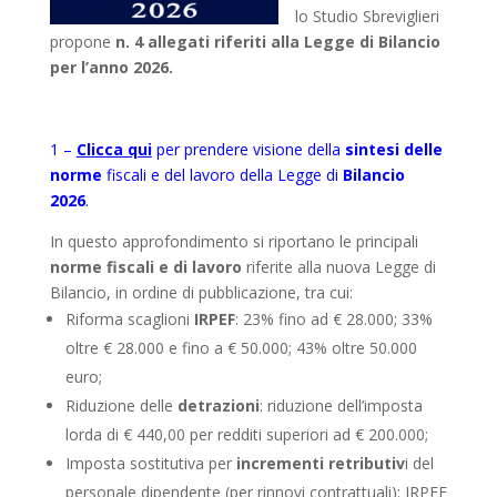
lo Studio Sbreviglieri
propone
n. 4 allegati riferiti alla Legge di Bilancio
per l’anno 2026.
1 –
Clicca qui
per prendere visione della
sintesi delle
norme
fiscali e del lavoro della Legge di
Bilancio
2026
.
In questo approfondimento si riportano le principali
norme fiscali e di lavoro
riferite alla nuova Legge di
Bilancio, in ordine di pubblicazione, tra cui:
Riforma scaglioni
IRPEF
: 23% fino ad € 28.000; 33%
oltre € 28.000 e fino a € 50.000; 43% oltre 50.000
euro;
Riduzione delle
detrazioni
: riduzione dell’imposta
lorda di € 440,00 per redditi superiori ad € 200.000;
Imposta sostitutiva per
incrementi retributiv
i del
personale dipendente (per rinnovi contrattuali): IRPEF