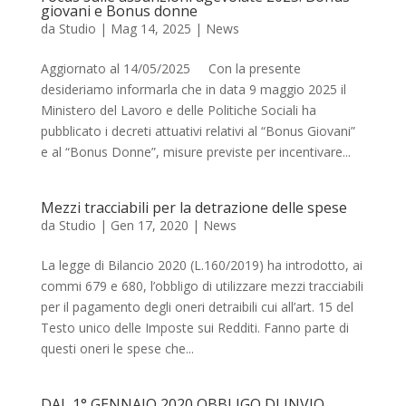
giovani e Bonus donne
da
Studio
|
Mag 14, 2025
|
News
Aggiornato al 14/05/2025 Con la presente
desideriamo informarla che in data 9 maggio 2025 il
Ministero del Lavoro e delle Politiche Sociali ha
pubblicato i decreti attuativi relativi al “Bonus Giovani”
e al “Bonus Donne”, misure previste per incentivare...
Mezzi tracciabili per la detrazione delle spese
da
Studio
|
Gen 17, 2020
|
News
La legge di Bilancio 2020 (L.160/2019) ha introdotto, ai
commi 679 e 680, l’obbligo di utilizzare mezzi tracciabili
per il pagamento degli oneri detraibili cui all’art. 15 del
Testo unico delle Imposte sui Redditi. Fanno parte di
questi oneri le spese che...
DAL 1° GENNAIO 2020 OBBLIGO DI INVIO