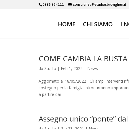
0386.864222
consulenza@studiosbreviglieri.it
HOME
CHI SIAMO
I 
COME CAMBIA LA BUSTA 
da
Studio
|
Feb 1, 2022
|
News
Aggiornato al 18/05/2022 Gli ampi interventi rifo
sostegno per la famiglia introdurranno important
a partire dai...
Assegno unico “ponte” dal 
da
Studio
|
Giu 23, 2021
|
News