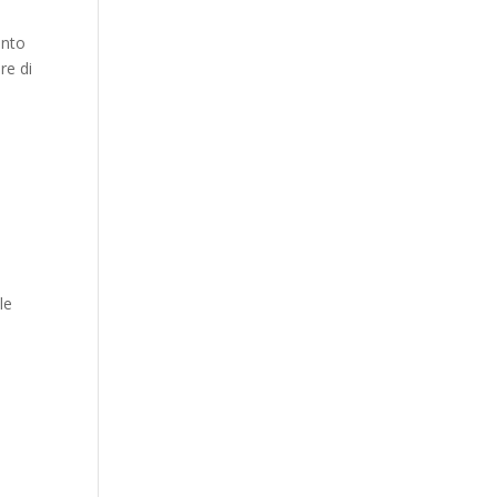
ento
re di
le