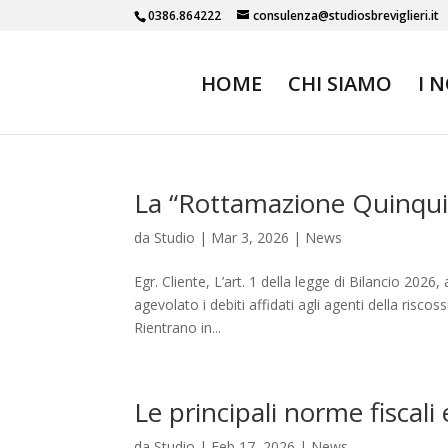
0386.864222
consulenza@studiosbreviglieri.it
HOME
CHI SIAMO
I 
La “Rottamazione Quinqui
da
Studio
|
Mar 3, 2026
|
News
Egr. Cliente, L’art. 1 della legge di Bilancio 2026
agevolato i debiti affidati agli agenti della risc
Rientrano in...
Le principali norme fiscali
da
Studio
|
Feb 17, 2026
|
News